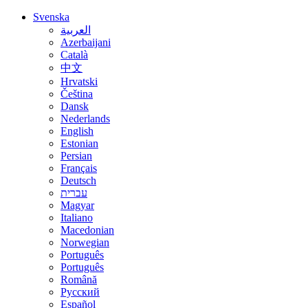
Svenska
العربية
Azerbaijani
Català
中文
Hrvatski
Čeština
Dansk
Nederlands
English
Estonian
Persian
Français
Deutsch
עברית
Magyar
Italiano
Macedonian
Norwegian
Português
Português
Română
Русский
Español