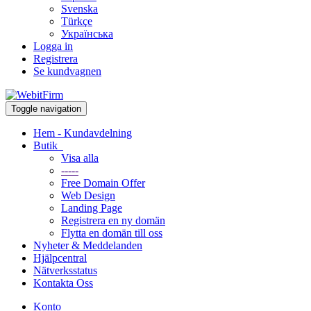
Svenska
Türkçe
Українська
Logga in
Registrera
Se kundvagnen
Toggle navigation
Hem - Kundavdelning
Butik
Visa alla
-----
Free Domain Offer
Web Design
Landing Page
Registrera en ny domän
Flytta en domän till oss
Nyheter & Meddelanden
Hjälpcentral
Nätverksstatus
Kontakta Oss
Konto