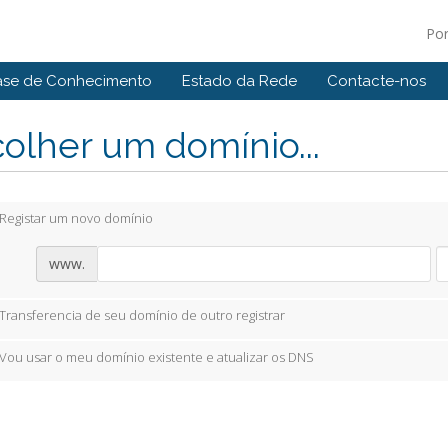
Po
ase de Conhecimento
Estado da Rede
Contacte-nos
olher um domínio...
Registar um novo domínio
www.
Transferencia de seu domínio de outro registrar
Vou usar o meu domínio existente e atualizar os DNS